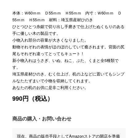
本体：Ｗ60ｍｍ Ｄ55ｍｍ Ｈ55ｍｍ 内寸：Ｗ60ｍｍ Ｄ
55ｍｍ Ｈ55ｍｍ 材料：埼玉県産材ひのき
ひとつひとつ糸鋸で切り出し手磨きで仕上げたぬくもりのある
手に優しい木の製品です。
小物入れ部分の容量が大きくなりました。
動物それぞれの表情がほのぼのしていて癒されます。背面の尻
尾もそれぞれ違ってとってもキュート！
新小物入れはうさぎ、いぬ、ねこ、ぶた、くまと全5種類で
す。
埼玉県産材ひのき、むく仕上げ、机の上などに置いてもシンプ
ルなたたずまいで小物を収納してくれます。
あなたの机のお供に是非ご利用ください。
990円（税込）
商品の購入・お問い合わせ
現在、商品の販売手段としてAmazonストアの開店を準備