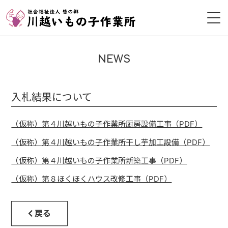
HOME
NEWS
作業所について
入札結果について
皆の郷について
（仮称）第４川越いもの子作業所厨房設備工事（PDF）
利用者募集
（仮称）第４川越いもの子作業所干し芋加工設備（PDF）
採用情報
（仮称）第４川越いもの子作業所新築工事（PDF）
（仮称）第８ほくほくハウス改修工事（PDF）
ボランティア
お問い合わせ
戻る